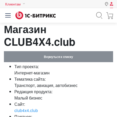
Клиентам
Авторизация
Россия
Магазин
Нет аккаунта?
Зарегистрироваться
Казахстан
Беларусь
CLUB4X4.club
Логин
Вернуться к списку
Пароль
Тип проекта:
Интернет-магазин
Запомнить меня на этом
Тематика сайта:
компьютере
Транспорт, авиация, автобизнес
Забыли свой пароль?
Редакция продукта:
Малый бизнес
Сайт:
club4x4.club
или войдите с помощью
Партнер: