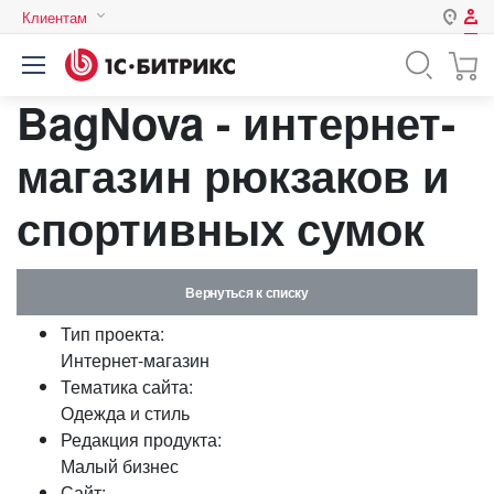
Клиентам
Авторизация
Россия
BagNova - интернет-
Нет аккаунта?
Зарегистрироваться
Казахстан
Беларусь
магазин рюкзаков и
Логин
спортивных сумок
Пароль
Вернуться к списку
Запомнить меня на этом
Тип проекта:
компьютере
Интернет-магазин
Забыли свой пароль?
Тематика сайта:
Одежда и стиль
Редакция продукта:
Малый бизнес
или войдите с помощью
Сайт: