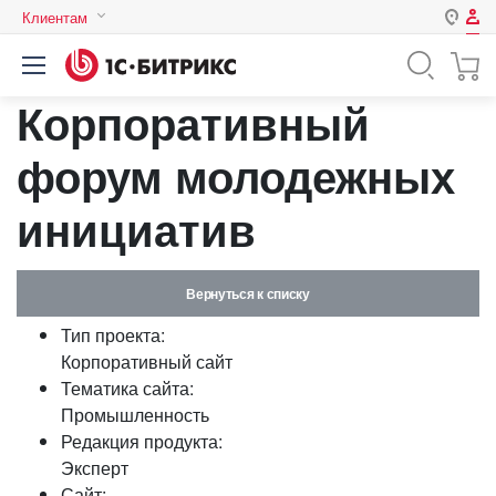
Клиентам
Авторизация
Россия
Корпоративный
Нет аккаунта?
Зарегистрироваться
Казахстан
Беларусь
форум молодежных
Логин
инициатив
Пароль
Вернуться к списку
Запомнить меня на этом
Тип проекта:
компьютере
Корпоративный сайт
Забыли свой пароль?
Тематика сайта:
Промышленность
Редакция продукта:
Эксперт
или войдите с помощью
Сайт: