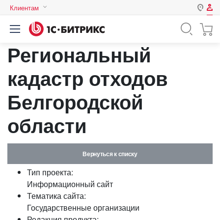
Клиентам
Авторизация
Россия
Региональный
Нет аккаунта?
Зарегистрироваться
Казахстан
Беларусь
кадастр отходов
Логин
Белгородской
Пароль
области
Запомнить меня на этом
компьютере
Вернуться к списку
Забыли свой пароль?
Тип проекта:
Информационный сайт
Тематика сайта:
Государственные организации
или войдите с помощью
Редакция продукта: