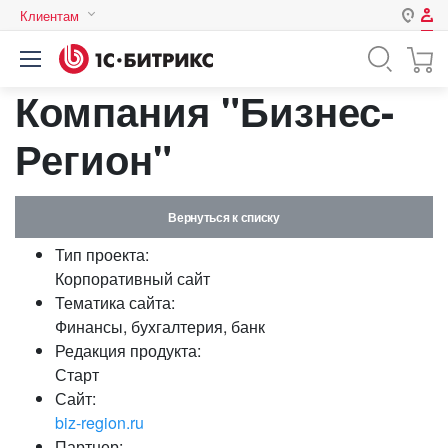
Клиентам
Авторизация
Россия
Компания "Бизнес-
Нет аккаунта?
Зарегистрироваться
Казахстан
Беларусь
Регион"
Логин
Вернуться к списку
Пароль
Тип проекта:
Корпоративный сайт
Запомнить меня на этом
Тематика сайта:
компьютере
Финансы, бухгалтерия, банк
Забыли свой пароль?
Редакция продукта:
Старт
Сайт:
biz-region.ru
или войдите с помощью
Партнер: