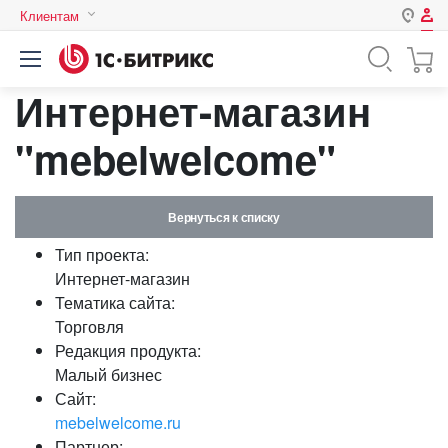
Клиентам
Авторизация
Россия
Интернет-магазин
Нет аккаунта?
Зарегистрироваться
Казахстан
Беларусь
"mebelwelcome"
Логин
Вернуться к списку
Пароль
Тип проекта:
Интернет-магазин
Запомнить меня на этом
Тематика сайта:
компьютере
Торговля
Забыли свой пароль?
Редакция продукта:
Малый бизнес
Сайт:
mebelwelcome.ru
или войдите с помощью
Партнер: