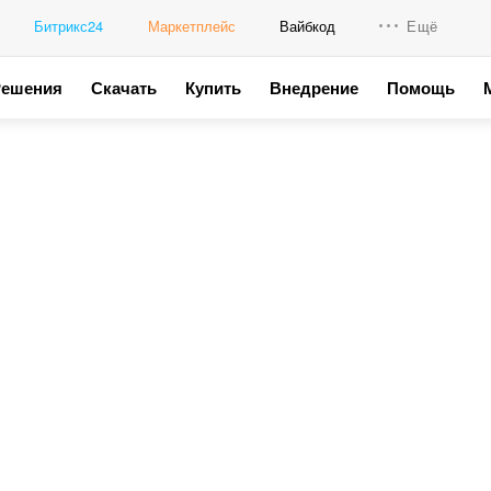
Битрикс24
Маркетплейс
Вайбкод
Ещё
Решения
Скачать
Купить
Внедрение
Помощь
Интеграци
Промо для