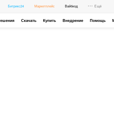
Битрикс24
Маркетплейс
Вайбкод
Ещё
Решения
Скачать
Купить
Внедрение
Помощь
Интеграци
Промо для