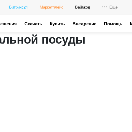
Битрикс24
Маркетплейс
Вайбкод
Ещё
Решения
Скачать
Купить
Внедрение
Помощь
Интеграци
альной посуды
Промо для