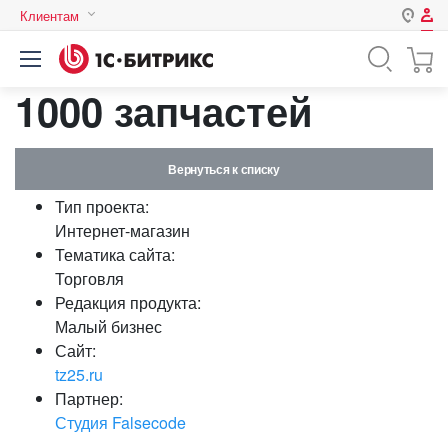
Клиентам
Авторизация
Россия
1000 запчастей
Нет аккаунта?
Зарегистрироваться
Казахстан
Беларусь
Логин
Вернуться к списку
Тип проекта:
Пароль
Интернет-магазин
Тематика сайта:
Торговля
Запомнить меня на этом
Редакция продукта:
компьютере
Малый бизнес
Забыли свой пароль?
Сайт:
tz25.ru
Партнер:
Студия Falsecode
или войдите с помощью