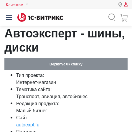
Клиентам
Авторизация
Россия
Автоэксперт - шины,
Нет аккаунта?
Зарегистрироваться
Казахстан
Беларусь
диски
Логин
Вернуться к списку
Пароль
Тип проекта:
Интернет-магазин
Запомнить меня на этом
Тематика сайта:
компьютере
Транспорт, авиация, автобизнес
Забыли свой пароль?
Редакция продукта:
Малый бизнес
Сайт:
autoexpt.ru
или войдите с помощью
Партнер: