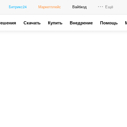
Битрикс24
Маркетплейс
Вайбкод
Ещё
Решения
Скачать
Купить
Внедрение
Помощь
Интеграци
Промо для