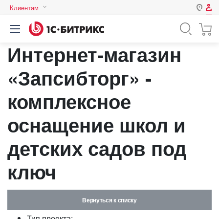
Клиентам
Авторизация
Россия
Интернет-магазин
Нет аккаунта?
Зарегистрироваться
Казахстан
Беларусь
«Запсибторг» -
Логин
комплексное
Пароль
оснащение школ и
детских садов под
Запомнить меня на этом
компьютере
ключ
Забыли свой пароль?
Вернуться к списку
или войдите с помощью
Тип проекта: