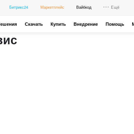
Битрикс24
Маркетплейс
Вайбкод
Ещё
Решения
Скачать
Купить
Внедрение
Помощь
Интеграци
вис
Промо для