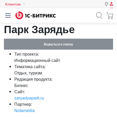
Клиентам
Авторизация
Россия
Парк Зарядье
Нет аккаунта?
Зарегистрироваться
Казахстан
Беларусь
Логин
Вернуться к списку
Тип проекта:
Пароль
Информационный сайт
Тематика сайта:
Отдых, туризм
Запомнить меня на этом
Редакция продукта:
компьютере
Бизнес
Забыли свой пароль?
Сайт:
zaryadyepark.ru
Партнер:
Notamedia
или войдите с помощью