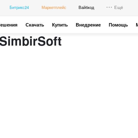
Битрикс24
Маркетплейс
Вайбкод
Ещё
Решения
Скачать
Купить
Внедрение
Помощь
Интеграци
SimbirSoft
Промо для