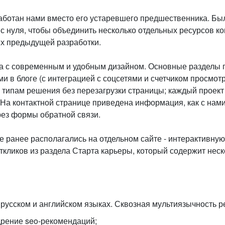
аботан нами вместо его устаревшего предшественника. Бы
с нуля, чтобы объединить несколько отдельных ресурсов ко
ых предыдущей разработки.
та с современным и удобным дизайном. Основные разделы 
и в блоге (с интеграцией с соцсетями и счетчиком просм
 типам решения без перезагрузки страницы; каждый проект
На контактной странице приведена информация, как с нами
рез формы обратной связи.
е ранее располагались на отдельном сайте - интерактивную
откликов из раздела Старта карьеры, который содержит нес
 русском и английском языках. Сквозная мультиязычность 
дрение seo-рекомендаций;