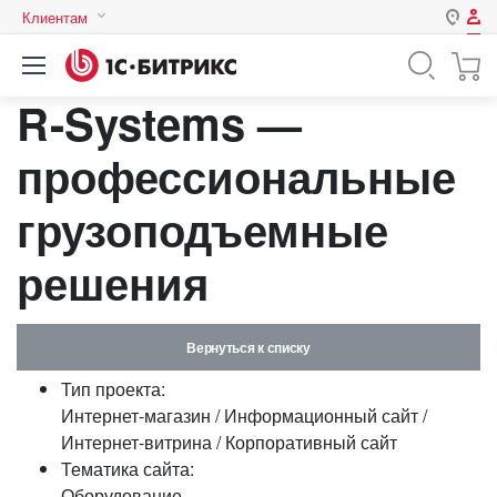
Клиентам
Авторизация
Россия
R-Systems —
Нет аккаунта?
Зарегистрироваться
Казахстан
Беларусь
профессиональные
Логин
грузоподъемные
Пароль
решения
Запомнить меня на этом
компьютере
Вернуться к списку
Забыли свой пароль?
Тип проекта:
Интернет-магазин / Информационный сайт /
Интернет-витрина / Корпоративный сайт
Тематика сайта:
или войдите с помощью
Оборудование