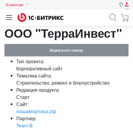
Клиентам
Авторизация
Россия
ООО "ТерраИнвест"
Нет аккаунта?
Зарегистрироваться
Казахстан
Беларусь
Логин
Вернуться к списку
Тип проекта:
Пароль
Корпоративный сайт
Тематика сайта:
Строительство, ремонт и благоустройство
Запомнить меня на этом
Редакция продукта:
компьютере
Старт
Забыли свой пароль?
Сайт:
нашаквартира.рф
Партнер:
Team-B
или войдите с помощью