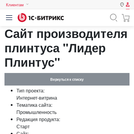
Клиентам
Авторизация
Россия
Сайт производителя
Нет аккаунта?
Зарегистрироваться
Казахстан
Беларусь
плинтуса "Лидер
Логин
Плинтус"
Пароль
Вернуться к списку
Запомнить меня на этом
Тип проекта:
компьютере
Интернет-витрина
Забыли свой пароль?
Тематика сайта:
Промышленность
Редакция продукта:
Старт
или войдите с помощью
Сайт: