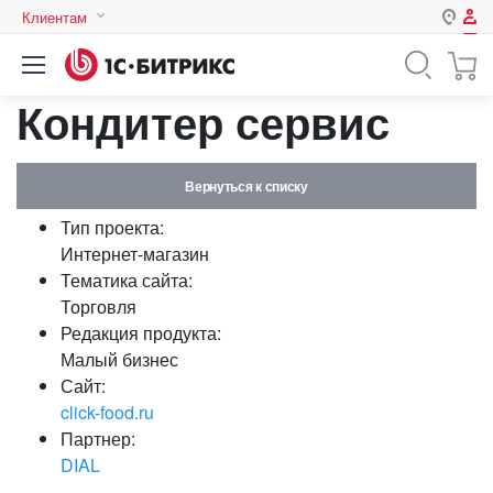
Клиентам
Авторизация
Россия
Кондитер сервис
Нет аккаунта?
Зарегистрироваться
Казахстан
Беларусь
Логин
Вернуться к списку
Тип проекта:
Пароль
Интернет-магазин
Тематика сайта:
Торговля
Запомнить меня на этом
Редакция продукта:
компьютере
Малый бизнес
Забыли свой пароль?
Сайт:
click-food.ru
Партнер:
DIAL
или войдите с помощью