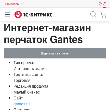
Клиентам
Авторизация
Россия
Интернет-магазин
Нет аккаунта?
Зарегистрироваться
Казахстан
Беларусь
перчаток Gantes
Логин
Вернуться к списку
Пароль
Тип проекта:
Интернет-магазин
Запомнить меня на этом
Тематика сайта:
компьютере
Торговля
Забыли свой пароль?
Редакция продукта:
Малый бизнес
Сайт:
gantes.ru
или войдите с помощью
Партнер: