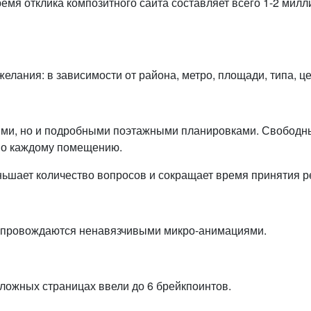
емя отклика композитного сайта составляет всего 1-2 милл
елания: в зависимости от района, метро, площади, типа, ц
ями, но и подробными поэтажными планировками. Свободн
 по каждому помещению.
ьшает количество вопросов и сокращает время принятия р
 сопровождаются ненавязчивыми микро-анимациями.
ложных страницах ввели до 6 брейкпоинтов.