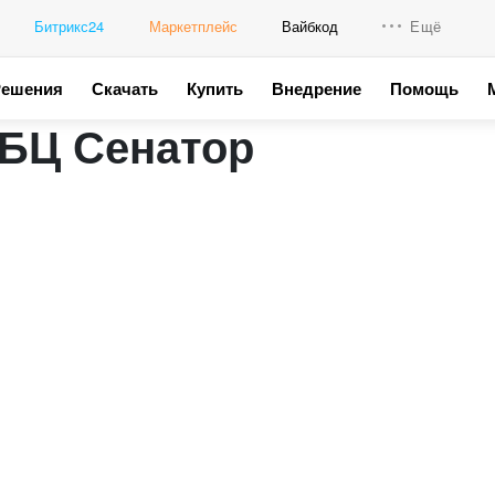
Битрикс24
Маркетплейс
Вайбкод
Ещё
Решения
Скачать
Купить
Внедрение
Помощь
Интеграци
 БЦ Сенатор
Промо для