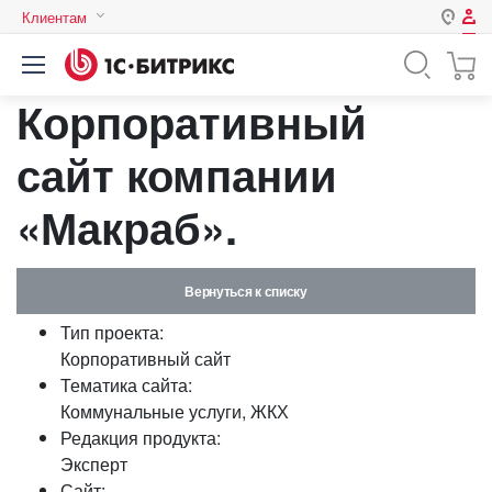
Клиентам
Авторизация
Россия
Корпоративный
Нет аккаунта?
Зарегистрироваться
Казахстан
Беларусь
сайт компании
Логин
«Макраб».
Пароль
Вернуться к списку
Запомнить меня на этом
Тип проекта:
компьютере
Корпоративный сайт
Забыли свой пароль?
Тематика сайта:
Коммунальные услуги, ЖКХ
Редакция продукта:
Эксперт
или войдите с помощью
Сайт: