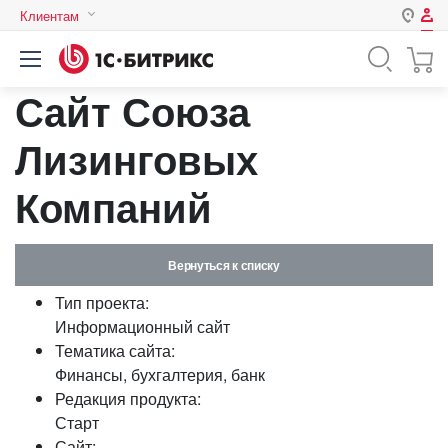
Клиентам
Авторизация
Россия
Сайт Союза
Нет аккаунта?
Зарегистрироваться
Казахстан
Беларусь
Лизинговых
Логин
Компаний
Пароль
Вернуться к списку
Запомнить меня на этом
Тип проекта:
компьютере
Информационный сайт
Забыли свой пароль?
Тематика сайта:
Финансы, бухгалтерия, банк
Редакция продукта:
Старт
или войдите с помощью
Сайт: