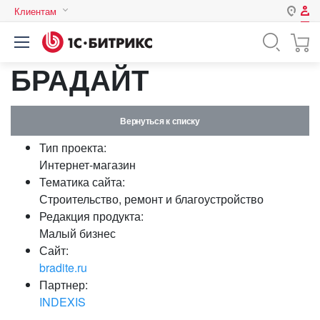
Клиентам
Авторизация
Россия
БРАДАЙТ
Нет аккаунта?
Зарегистрироваться
Казахстан
Беларусь
Логин
Вернуться к списку
Тип проекта:
Пароль
Интернет-магазин
Тематика сайта:
Строительство, ремонт и благоустройство
Запомнить меня на этом
Редакция продукта:
компьютере
Малый бизнес
Забыли свой пароль?
Сайт:
bradite.ru
Партнер:
INDEXIS
или войдите с помощью