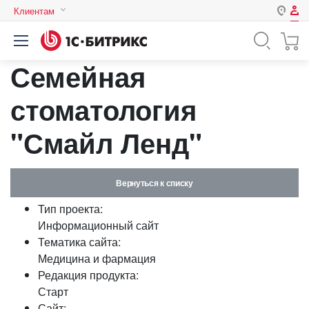
Клиентам
Авторизация
Россия
Семейная
Нет аккаунта?
Зарегистрироваться
Казахстан
Беларусь
стоматология
Логин
"Смайл Ленд"
Пароль
Вернуться к списку
Запомнить меня на этом
Тип проекта:
компьютере
Информационный сайт
Забыли свой пароль?
Тематика сайта:
Медицина и фармация
Редакция продукта:
Старт
или войдите с помощью
Сайт: