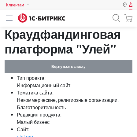
Клиентам
Авторизация
Россия
Краудфандинговая
Нет аккаунта?
Зарегистрироваться
Казахстан
Беларусь
платформа "Улей"
Логин
Вернуться к списку
Пароль
Тип проекта:
Информационный сайт
Запомнить меня на этом
Тематика сайта:
компьютере
Некоммерческие, религиозные организации,
Забыли свой пароль?
Благотворительность
Редакция продукта:
Малый бизнес
Сайт:
или войдите с помощью
ulei.org