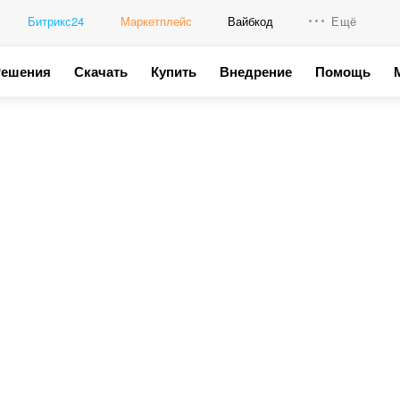
Битрикс24
Маркетплейс
Вайбкод
Ещё
Решения
Скачать
Купить
Внедрение
Помощь
Интеграци
Промо для