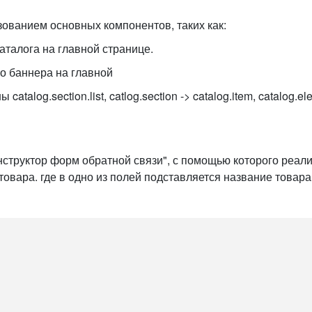
зованием основных компонентов, таких как:
 каталога на главной странице.
го баннера на главной
talog.section.list, catlog.section -> catalog.item, catalog.e
нструктор форм обратной связи", с помощью которого реали
овара. где в одно из полей подставляется название товар