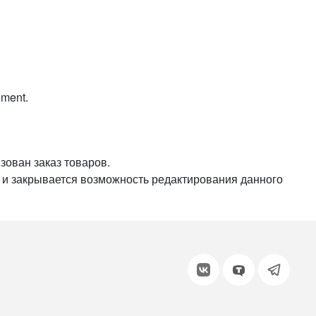
или войдите с помощью
lement.
зован заказ товаров.
а и закрывается возможность редактирования данного