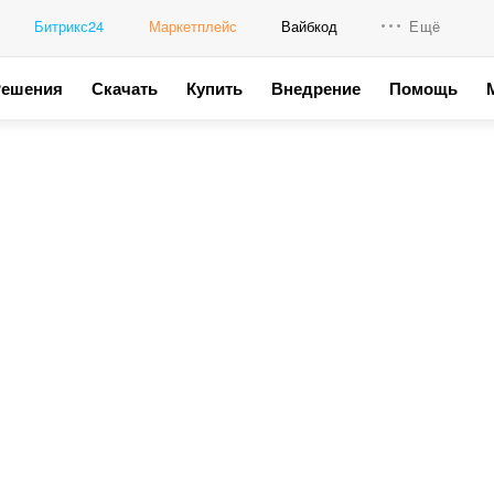
Битрикс24
Маркетплейс
Вайбкод
Ещё
Решения
Скачать
Купить
Внедрение
Помощь
Интеграци
Промо для