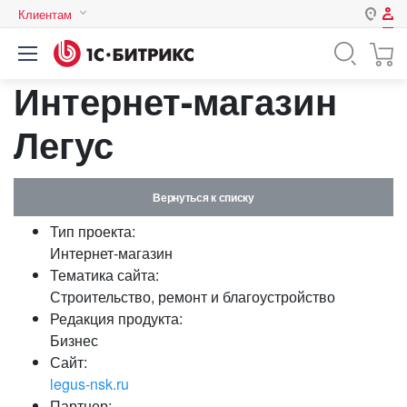
Клиентам
Авторизация
Россия
Интернет-магазин
Нет аккаунта?
Зарегистрироваться
Казахстан
Беларусь
Легус
Логин
Вернуться к списку
Пароль
Тип проекта:
Интернет-магазин
Запомнить меня на этом
Тематика сайта:
компьютере
Строительство, ремонт и благоустройство
Забыли свой пароль?
Редакция продукта:
Бизнес
Сайт:
legus-nsk.ru
или войдите с помощью
Партнер: