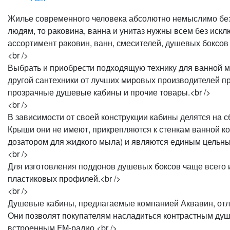
Жилье современного человека абсолютно немыслимо без 
людям, то раковина, ванна и унитаз нужны всем без и
ассортимент раковин, ванн, смесителей, душевых боксов 
<br />
Выбрать и приобрести подходящую технику для ванной мо
другой сантехники от лучших мировых производителей п
прозрачные душевые кабины и прочие товары.<br />
<br />
В зависимости от своей конструкции кабины делятся на 
Крыши они не имеют, прикрепляются к стенкам ванной к
дозатором для жидкого мыла) и являются единым цельны
<br />
Для изготовления поддонов душевых боксов чаще всего ис
пластиковых профилей.<br />
<br />
Душевые кабины, предлагаемые компанией Аквавин, отли
Они позволят покупателям насладиться контрастным ду
встроенным FM-радио.<br />