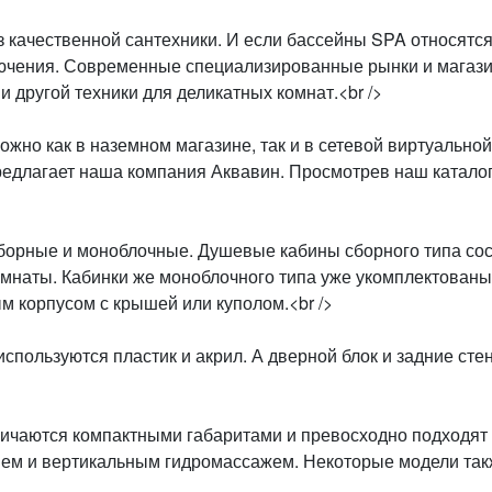
качественной сантехники. И если бассейны SPA относятся 
сключения. Современные специализированные рынки и мага
и другой техники для деликатных комнат.<br />
жно как в наземном магазине, так и в сетевой виртуально
редлагает наша компания Аквавин. Просмотрев наш катало
сборные и моноблочные. Душевые кабины сборного типа сос
омнаты. Кабинки же моноблочного типа уже укомплектованы
м корпусом с крышей или куполом.<br />
пользуются пластик и акрил. А дверной блок и задние стен
чаются компактными габаритами и превосходно подходят д
шем и вертикальным гидромассажем. Некоторые модели так