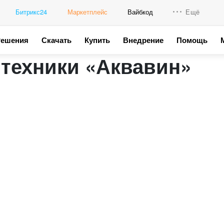
Битрикс24
Маркетплейс
Вайбкод
Ещё
Решения
Скачать
Купить
Внедрение
Помощь
Интеграци
нтехники «Аквавин»
Промо для