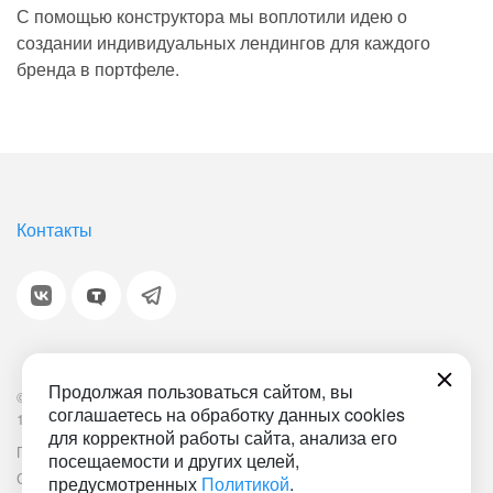
С помощью конструктора мы воплотили идею о
создании индивидуальных лендингов для каждого
бренда в портфеле.
Контакты
Продолжая пользоваться сайтом, вы
© 2001-2026 «Битрикс», «1С-Битрикс». Работает на
соглашаетесь на обработку данных cookies
1С-Битрикс: Управление сайтом.
для корректной работы сайта, анализа его
Политика обработки персональных данных
Наша ИТ-деятельность
посещаемости и других целей,
Соглашение об использовании сайта
Документ СОУТ
предусмотренных
Политикой
.