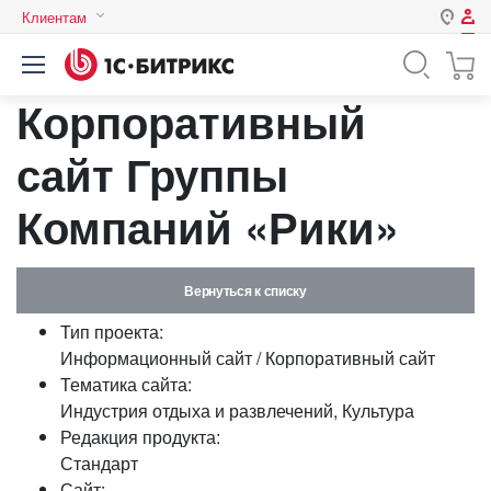
Клиентам
Авторизация
Россия
Корпоративный
Нет аккаунта?
Зарегистрироваться
Казахстан
Беларусь
сайт Группы
Логин
Компаний «Рики»
Пароль
Вернуться к списку
Запомнить меня на этом
Тип проекта:
компьютере
Информационный сайт / Корпоративный сайт
Забыли свой пароль?
Тематика сайта:
Индустрия отдыха и развлечений, Культура
Редакция продукта:
Стандарт
или войдите с помощью
Сайт: