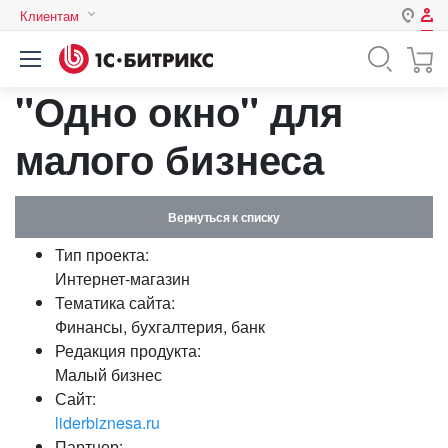
Клиентам
Авторизация
Россия
"Одно окно" для
Нет аккаунта?
Зарегистрироваться
Казахстан
Беларусь
малого бизнеса
Логин
Вернуться к списку
Пароль
Тип проекта:
Интернет-магазин
Запомнить меня на этом
Тематика сайта:
компьютере
Финансы, бухгалтерия, банк
Забыли свой пароль?
Редакция продукта:
Малый бизнес
Сайт:
liderbiznesa.ru
или войдите с помощью
Партнер: