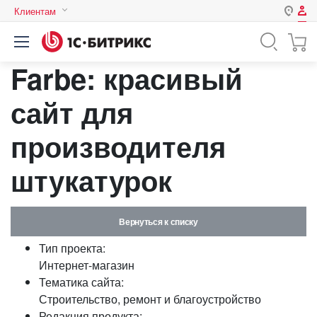
Клиентам
Авторизация
Россия
Farbe: красивый
Нет аккаунта?
Зарегистрироваться
Казахстан
Беларусь
сайт для
Логин
производителя
Пароль
штукатурок
Запомнить меня на этом
компьютере
Вернуться к списку
Забыли свой пароль?
Тип проекта:
Интернет-магазин
Тематика сайта:
Строительство, ремонт и благоустройство
или войдите с помощью
Редакция продукта: