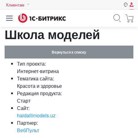
Клиентам
Авторизация
Россия
Школа моделей
Нет аккаунта?
Зарегистрироваться
Казахстан
Беларусь
Логин
Вернуться к списку
Тип проекта:
Пароль
Интернет-витрина
Тематика сайта:
Красота и здоровье
Запомнить меня на этом
Редакция продукта:
компьютере
Старт
Забыли свой пароль?
Сайт:
haidallimodels.uz
Партнер:
ВебПульт
или войдите с помощью