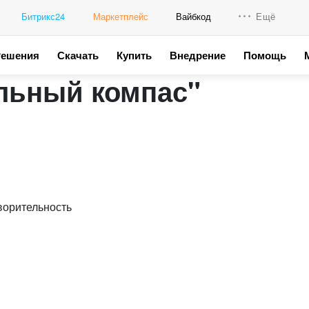
Битрикс24
Маркетплейс
Вайбкод
Ещё
Решения
Скачать
Купить
Внедрение
Помощь
Интеграци
льный компас"
Промо для
ворительность