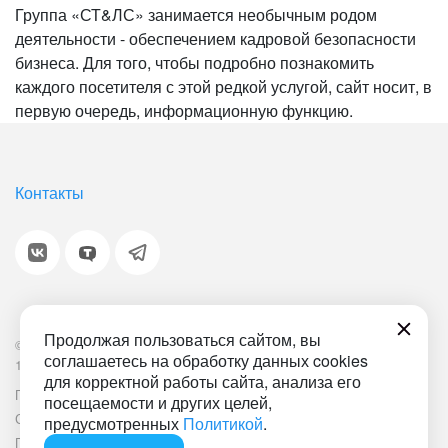
Группа «СТ&ЛС» занимается необычным родом
деятельности - обеспечением кадровой безопасности
бизнеса. Для того, чтобы подробно познакомить
каждого посетителя с этой редкой услугой, сайт носит, в
первую очередь, информационную функцию.
Контакты
Продолжая пользоваться сайтом, вы
© 2001-2026 «Битрикс», «1С-Битрикс». Работает на
соглашаетесь на обработку данных cookies
1С-Битрикс: Управление сайтом.
для корректной работы сайта, анализа его
Политика обработки персональных данных
Наша ИТ-деятельность
посещаемости и других целей,
Соглашение об использовании сайта
Документ СОУТ
предусмотренных
Политикой
.
План мероприятий по улучшению условий труда