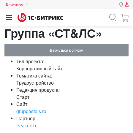
Клиентам
Авторизация
Россия
Группа «СТ&ЛС»
Нет аккаунта?
Зарегистрироваться
Казахстан
Беларусь
Логин
Вернуться к списку
Тип проекта:
Пароль
Корпоративный сайт
Тематика сайта:
Трудоустройство
Запомнить меня на этом
Редакция продукта:
компьютере
Старт
Забыли свой пароль?
Сайт:
gruppastels.ru
Партнер:
Реаспект
или войдите с помощью