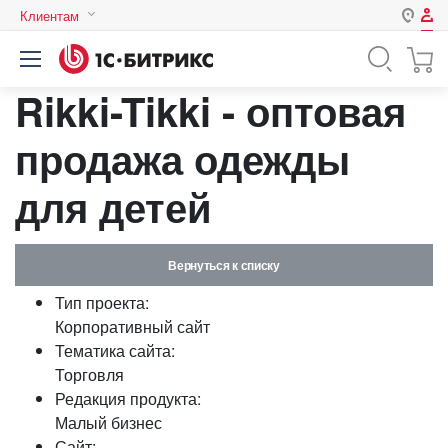
Клиентам
Авторизация
Россия
Rikki-Tikki - оптовая
Нет аккаунта?
Зарегистрироваться
Казахстан
Беларусь
продажа одежды
Логин
для детей
Пароль
Вернуться к списку
Запомнить меня на этом
Тип проекта:
компьютере
Корпоративный сайт
Забыли свой пароль?
Тематика сайта:
Торговля
Редакция продукта:
Малый бизнес
или войдите с помощью
Сайт: