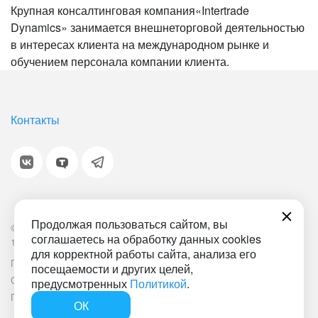
Крупная консалтинговая компания«Intertrade
Dynamics» занимается внешнеторговой деятельностью
в интересах клиента на международном рынке и
обучением персонала компании клиента.
Контакты
Продолжая пользоваться сайтом, вы
© 2001-2026 «Битрикс», «1С-Битрикс». Работает на
соглашаетесь на обработку данных cookies
1С-Битрикс: Управление сайтом.
для корректной работы сайта, анализа его
Политика обработки персональных данных
Наша ИТ-деятельность
посещаемости и других целей,
Соглашение об использовании сайта
Документ СОУТ
предусмотренных
Политикой
.
План мероприятий по улучшению условий труда
ОК