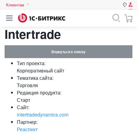
Клиентам
Авторизация
Россия
Intertrade
Нет аккаунта?
Зарегистрироваться
Казахстан
Беларусь
Логин
Вернуться к списку
Тип проекта:
Пароль
Корпоративный сайт
Тематика сайта:
Торговля
Запомнить меня на этом
Редакция продукта:
компьютере
Старт
Забыли свой пароль?
Сайт:
intertradedynamics.com
Партнер:
Реаспект
или войдите с помощью