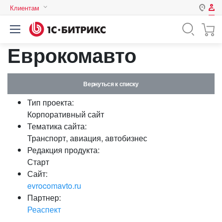
Клиентам
Авторизация
Россия
Еврокомавто
Нет аккаунта?
Зарегистрироваться
Казахстан
Беларусь
Логин
Вернуться к списку
Тип проекта:
Пароль
Корпоративный сайт
Тематика сайта:
Транспорт, авиация, автобизнес
Запомнить меня на этом
Редакция продукта:
компьютере
Старт
Забыли свой пароль?
Сайт:
evrocomavto.ru
Партнер:
Реаспект
или войдите с помощью