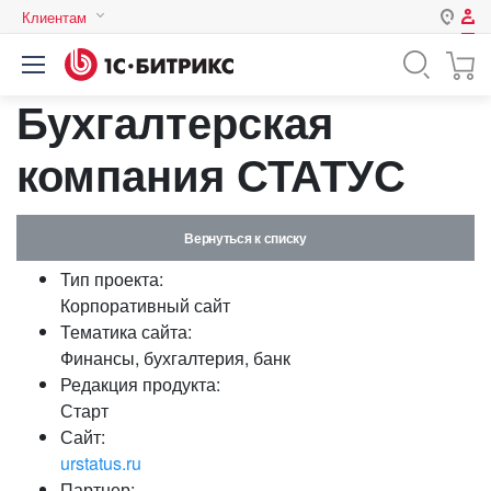
Клиентам
Авторизация
Россия
Бухгалтерская
Нет аккаунта?
Зарегистрироваться
Казахстан
Беларусь
компания СТАТУС
Логин
Вернуться к списку
Пароль
Тип проекта:
Корпоративный сайт
Запомнить меня на этом
Тематика сайта:
компьютере
Финансы, бухгалтерия, банк
Забыли свой пароль?
Редакция продукта:
Старт
Сайт:
urstatus.ru
или войдите с помощью
Партнер: