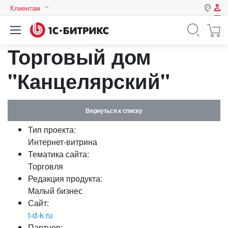
Клиентам
Авторизация
Россия
Торговый дом
Нет аккаунта?
Зарегистрироваться
Казахстан
Беларусь
"Канцелярский"
Логин
Вернуться к списку
Пароль
Тип проекта:
Интернет-витрина
Запомнить меня на этом
Тематика сайта:
компьютере
Торговля
Забыли свой пароль?
Редакция продукта:
Малый бизнес
Сайт:
t-d-k.ru
или войдите с помощью
Партнер: