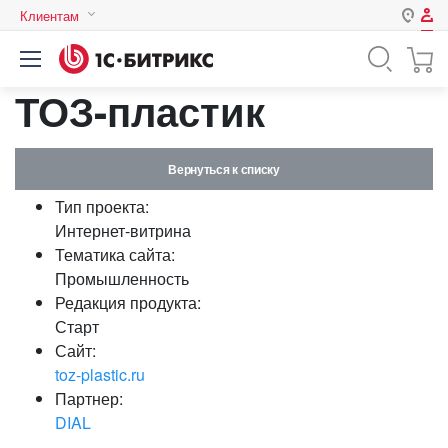
Клиентам
Авторизация
Россия
ТОЗ-пластик
Нет аккаунта?
Зарегистрироваться
Казахстан
Беларусь
Логин
Вернуться к списку
Тип проекта:
Пароль
Интернет-витрина
Тематика сайта:
Промышленность
Запомнить меня на этом
Редакция продукта:
компьютере
Старт
Забыли свой пароль?
Сайт:
toz-plastic.ru
Партнер:
DIAL
или войдите с помощью