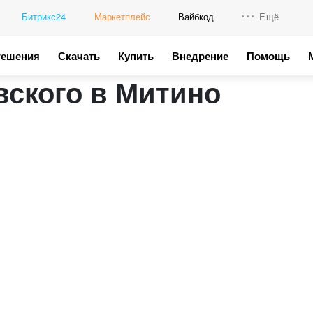
Битрикс24
Маркетплейс
Вайбкод
Ещё
Решения
Скачать
Купить
Внедрение
Помощь
Интеграци
вского в Митино
Промо для