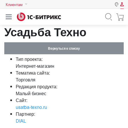
Клиентам
Авторизация
Россия
Усадьба Техно
Нет аккаунта?
Зарегистрироваться
Казахстан
Беларусь
Логин
Вернуться к списку
Тип проекта:
Пароль
Интернет-магазин
Тематика сайта:
Торговля
Запомнить меня на этом
Редакция продукта:
компьютере
Малый бизнес
Забыли свой пароль?
Сайт:
usatba-texno.ru
Партнер:
DIAL
или войдите с помощью