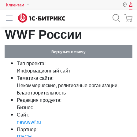
Клиентам
Авторизация
Россия
WWF России
Нет аккаунта?
Зарегистрироваться
Казахстан
Беларусь
Логин
Вернуться к списку
Тип проекта:
Пароль
Информационный сайт
Тематика сайта:
Некоммерческие, религиозные организации,
Запомнить меня на этом
Благотворительность
компьютере
Редакция продукта:
Забыли свой пароль?
Бизнес
Сайт:
new.wwf.ru
Партнер:
или войдите с помощью
ITECH