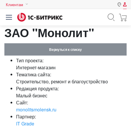
Клиентам
Авторизация
Россия
ЗАО "Монолит"
Нет аккаунта?
Зарегистрироваться
Казахстан
Беларусь
Логин
Вернуться к списку
Тип проекта:
Пароль
Интернет-магазин
Тематика сайта:
Строительство, ремонт и благоустройство
Запомнить меня на этом
Редакция продукта:
компьютере
Малый бизнес
Забыли свой пароль?
Сайт:
monolitsmolensk.ru
Партнер:
IT Grade
или войдите с помощью