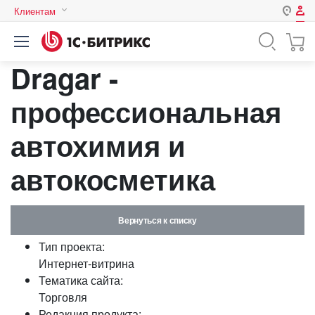
Клиентам
Авторизация
Россия
Dragar -
Нет аккаунта?
Зарегистрироваться
Казахстан
Беларусь
профессиональная
Логин
автохимия и
Пароль
автокосметика
Запомнить меня на этом
компьютере
Вернуться к списку
Забыли свой пароль?
Тип проекта:
Интернет-витрина
Тематика сайта:
Торговля
или войдите с помощью
Редакция продукта: