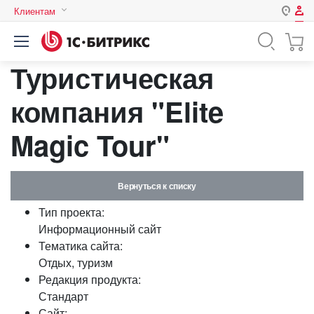
Клиентам
Авторизация
Россия
Туристическая
Нет аккаунта?
Зарегистрироваться
Казахстан
Беларусь
компания "Elite
Логин
Magic Tour"
Пароль
Вернуться к списку
Запомнить меня на этом
Тип проекта:
компьютере
Информационный сайт
Забыли свой пароль?
Тематика сайта:
Отдых, туризм
Редакция продукта:
Стандарт
или войдите с помощью
Сайт: