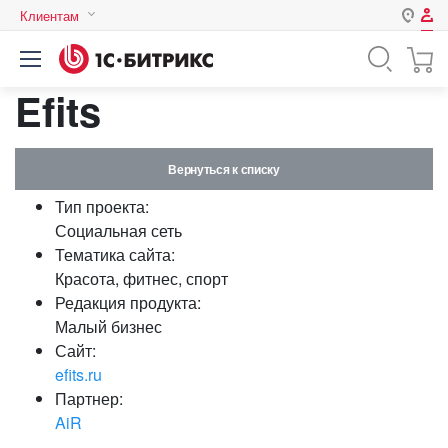
Клиентам
Авторизация
Россия
Efits
Нет аккаунта?
Зарегистрироваться
Казахстан
Беларусь
Логин
Вернуться к списку
Тип проекта:
Пароль
Социальная сеть
Тематика сайта:
Красота, фитнес, спорт
Запомнить меня на этом
Редакция продукта:
компьютере
Малый бизнес
Забыли свой пароль?
Сайт:
efits.ru
Партнер:
AiR
или войдите с помощью